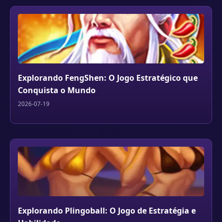
Explorando FengShen: O Jogo Estratégico que
Conquista o Mundo
2026-07-19
Explorando Plingoball: O Jogo de Estratégia e