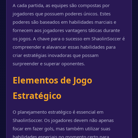
A cada partida, as equipes são compostas por
jogadores que possuem poderes únicos. Estes
poderes são baseados em habilidades marciais e
fornecem aos jogadores vantagens táticas durante
os jogos. A chave para o sucesso em ShaolinSoccer é
compreender e alavancar essas habilidades para
criar estratégias inovadoras que possam
surpreender e superar oponentes.
Elementos de Jogo
Estratégico
O planejamento estratégico é essencial em
ShaolinSoccer. Os jogadores devem não apenas
focar em fazer gols, mas também utilizar suas
habilidades especiais no momento certo para