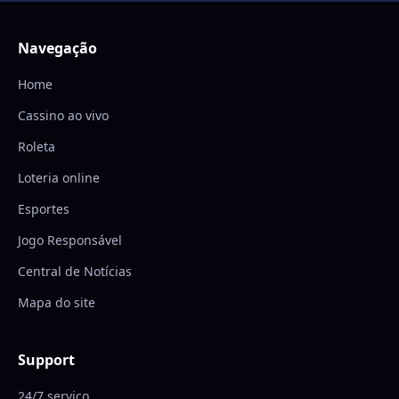
Navegação
Home
Cassino ao vivo
Roleta
Loteria online
Esportes
Jogo Responsável
Central de Notícias
Mapa do site
Support
24/7 serviço