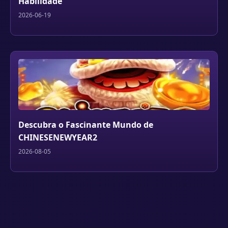
Habilidade
2026-06-19
Descubra o Fascinante Mundo de
CHINESENEWYEAR2
2026-08-05