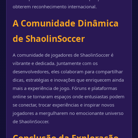
obterem reconhecimento internacional.
A Comunidade Dinâmica
de ShaolinSoccer
A comunidade de jogadores de ShaolinSoccer é
vibrante e dedicada. Juntamente com os
desenvolvedores, eles colaboram para compartilhar
dicas, estratégias e inovações que enriquecem ainda
mais a experiência de jogo. Fóruns e plataformas
online se tornaram espaços onde entusiastas podem
se conectar, trocar experiências e inspirar novos
jogadores a mergulharem no emocionante universo
de ShaolinSoccer.