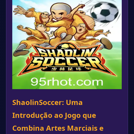
ShaolinSoccer: Uma
Introdução ao Jogo que
Combina Artes Marciais e