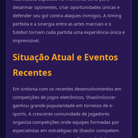
desarmar oponentes, criar oportunidades únicas e
defender seu gol contra ataques inimigos. A timing
perfeita e a sinergia entre as artes marciais e o
futebol tornam cada partida uma experiência única e
imprevisível.
Situação Atual e Eventos
Recentes
Em sintonia com os recentes desenvolvimentos em
competições de jogos eletrônicos, ShaolinSoccer
ganhou grande popularidade em torneios de e-
sports. A crescente comunidade de jogadores
organiza competições onde equipes formadas por
especialistas em estratégias de Shaolin competem