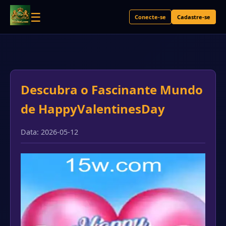
☰
Conecte-se
Cadastre-se
Descubra o Fascinante Mundo
de HappyValentinesDay
Data: 2026-05-12