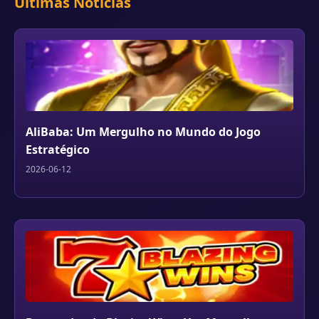
Últimas Notícias
AliBaba: Um Mergulho no Mundo do Jogo
Estratégico
2026-06-12