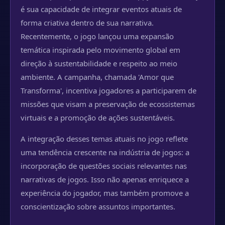
é sua capacidade de integrar eventos atuais de
forma criativa dentro de sua narrativa.
Recentemente, o jogo lançou uma expansão
temática inspirada pelo movimento global em
direção à sustentabilidade e respeito ao meio
ambiente. A campanha, chamada 'Amor que
Transforma', incentiva jogadores a participarem de
missões que visam a preservação de ecossistemas
virtuais e a promoção de ações sustentáveis.
A integração desses temas atuais no jogo reflete
uma tendência crescente na indústria de jogos: a
incorporação de questões sociais relevantes nas
narrativas de jogos. Isso não apenas enriquece a
experiência do jogador, mas também promove a
conscientização sobre assuntos importantes.